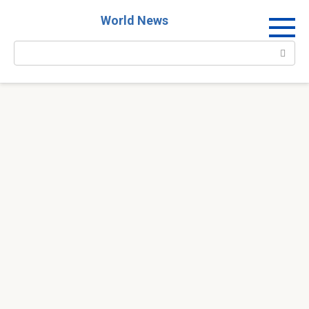
Перейти
World News
к
контенту
Поиск: